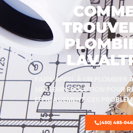
COMME
TROUVE
PLOMBI
LAVALT
FAIRE APPEL À UN PLOMBIER 
MEILLEURE SOLUTION POUR 
EFFICACEMENT CES PROBLÈM
(450) 485-04