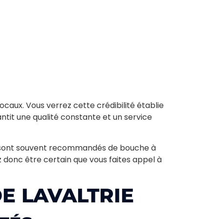
Chaque technicien est formé pour rester à
jour avec les normes et innovations de
l'industrie. Cela garantit que toutes les
interventions sont menées avec un haut
niveau de professionnalisme et d'efficacité,
caux. Vous verrez cette crédibilité établie
vous offrant une tranquillité d'esprit totale.
antit une qualité constante et un service
(450) 485-0460
rs sont souvent recommandés de bouche à
ez donc être certain que vous faites appel à
E LAVALTRIE