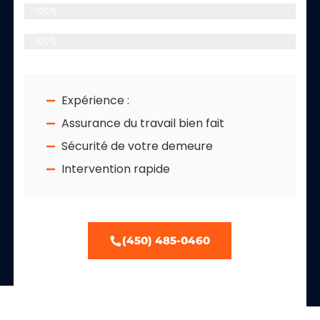
Plomberie Commerciale
100%
Service d'Urgence 24/7j
100%
Expérience :
Assurance du travail bien fait
Sécurité de votre demeure
Intervention rapide
(450) 485-0460