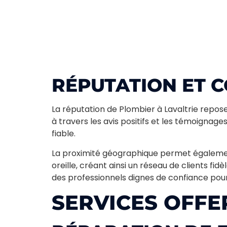
Dans une zone où les hivers peuvent être
rigoureux, un plombier de Lavaltrie
comprend comment les systèmes
réagissent aux conditions climatiques
locales. Il connaît les matériaux et
techniques nécessaires pour prévenir les
RÉPUTATION ET 
tuyaux éclatés et autres soucis liés aux
variations de température. Cette expertise
locale vous assure un service personnalisé
La réputation de Plombier à Lavaltrie repose
et efficace à chaque intervention.
à travers les avis positifs et les témoignage
fiable.
(450) 485-0460
La proximité géographique permet égalemen
oreille, créant ainsi un réseau de clients fi
des professionnels dignes de confiance pou
SERVICES OFFE