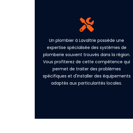
Opter pour un plombier de Lavaltrie vous
assure une connaissance approfondie des
infrastructures locales et des particularités
des systèmes de plomberie. Les techniciens
Un plombier à Lavaltrie possède une
locaux possèdent la formation et les
expertise spécialisée des systèmes de
certifications nécessaires pour garantir un
plomberie souvent trouvés dans la région.
travail de qualité.
Vous profiterez de cette compétence qui
permet de traiter des problèmes
spécifiques et d'installer des équipements
(450) 485-0460
adaptés aux particularités locales.