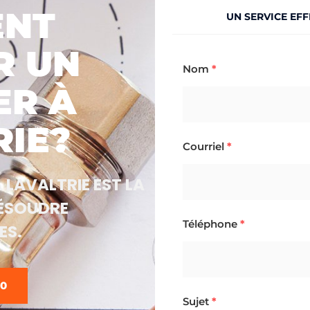
NT
UN SERVICE EFF
R UN
Nom
*
ER À
RIE?
Courriel
*
À LAVALTRIE EST LA
RÉSOUDRE
Téléphone
*
ES.
60
Sujet
*