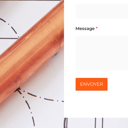
Message
*
ENVOYER