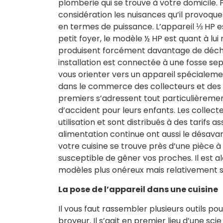
plomberie qui se trouve à votre domicile. 
considération les nuisances qu’il provoqu
en termes de puissance. L’appareil ⅓ HP es
petit foyer, le modèle ½ HP est quant à lu
produisent forcément davantage de déche
installation est connectée à une fosse s
vous orienter vers un appareil spécialeme
dans le commerce des collecteurs et des 
premiers s’adressent tout particulièrement
d’accident pour leurs enfants. Les colle
utilisation et sont distribués à des tarifs 
alimentation continue ont aussi le désavan
votre cuisine se trouve près d’une pièce à v
susceptible de gêner vos proches. Il est a
modèles plus onéreux mais relativement si
La pose de l’appareil dans une cuisine
Il vous faut rassembler plusieurs outils p
broyeur. Il s’agit en premier lieu d’une sci