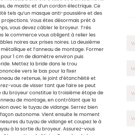
es, de mastic et d’un cordon électrique. Ce
té tels qu’un masque anti-poussière et des
 projections. Vous êtes désormais prêt à
emps, vous devez câbler le broyeur. Très
ns le commerce vous obligent à relier les
âbles noires aux prises noires. La deuxième
e métallique et l’anneau de montage. Former
 pour 1 cm de diamètre environ puis
 bride. Mettez la bride dans le trou
ononcée vers le bas pour la fixer
neau de retenue, le joint d’étanchéité et
ez-vous de visser tant que faire se peut
 du broyeur constitue la troisième étape de
 l’anneau de montage, en contrôlant que la
exion avec le tuyau de vidange. Serrez bien
e façon autonome. Vient ensuite le moment
 mesures du tuyau de vidange et coupez le à
tuyau à la sortie du broyeur. Assurez-vous