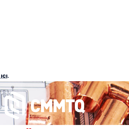
ICI
.